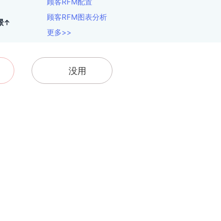
顾客RFM配置
顾客RFM图表分析
景↑
更多>>
没用