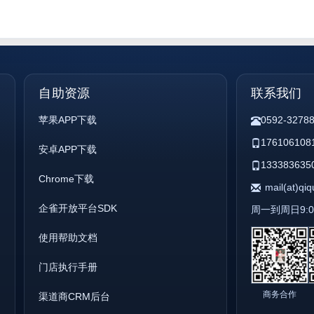
自助资源
联系我们
苹果APP下载
0592-3278
176106108
安卓APP下载
133383635
Chrome下载
mail(at)qi
企雀开放平台SDK
周一到周日9:00 
使用帮助文档
门店执行手册
商务合作
渠道商CRM后台