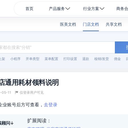
首页
产品服务
行业方案
商务
医美文档
门店文档
共享文档
上架
小程序
开单类型
菜单配置
打印设置
退款
核销/发货
佣金
门店通用耗材领料说明
-05-11
仅登录用户可见
企业账号后方可查看，
去登录
扩展阅读：
雀顾问↓