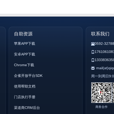
自助资源
联系我们
苹果APP下载
0592-3278
176106108
安卓APP下载
133383635
Chrome下载
mail(at)qi
企雀开放平台SDK
周一到周日9:00 
使用帮助文档
门店执行手册
商务合作
渠道商CRM后台