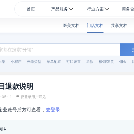
首页
产品服务
行业方案
商务
医美文档
门店文档
共享文档
上架
小程序
开单类型
菜单配置
打印设置
退款
核销/发货
佣金
目退款说明
-05-11
仅登录用户可见
企业账号后方可查看，
去登录
问↓