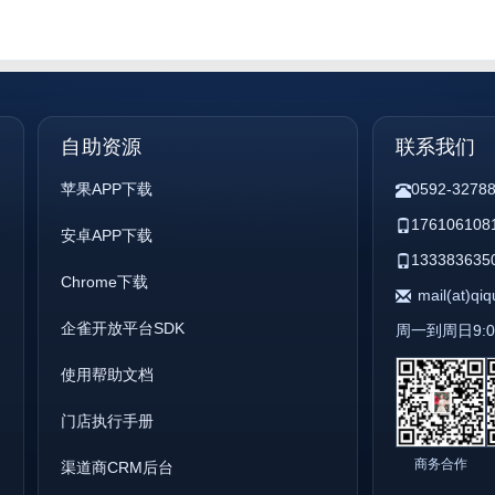
自助资源
联系我们
苹果APP下载
0592-3278
176106108
安卓APP下载
133383635
Chrome下载
mail(at)qi
企雀开放平台SDK
周一到周日9:00 
使用帮助文档
门店执行手册
商务合作
渠道商CRM后台