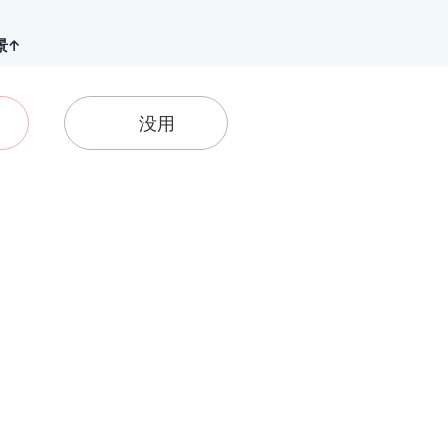
景↑
没用