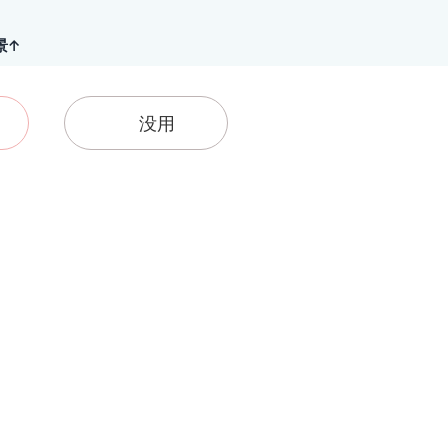
景↑
没用