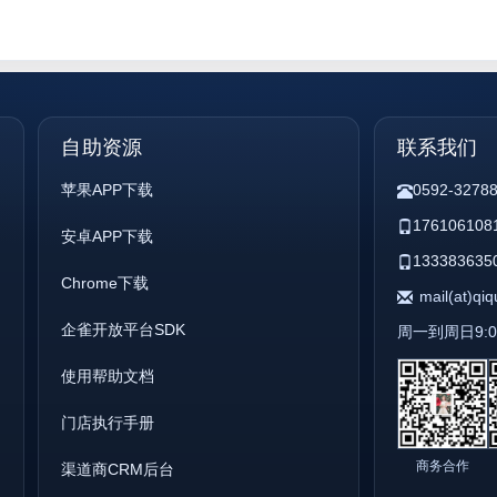
自助资源
联系我们
苹果APP下载
0592-3278
176106108
安卓APP下载
133383635
Chrome下载
mail(at)qi
企雀开放平台SDK
周一到周日9:00 
使用帮助文档
门店执行手册
商务合作
渠道商CRM后台