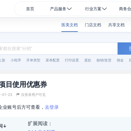
首页
产品服务
行业方案
商务
医美文档
门店文档
共享文档
上架
小程序
开单类型
菜单配置
打印设置
退款
核销/发货
佣金
内项目使用优惠券
-01-23
仅登录用户可见
企业账号后方可查看，
去登录
扩展阅读：
问↓