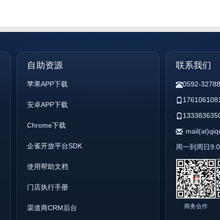
自助资源
联系我们
苹果APP下载
0592-3278
176106108
安卓APP下载
133383635
Chrome下载
mail(at)qi
企雀开放平台SDK
周一到周日9:00 
使用帮助文档
门店执行手册
商务合作
渠道商CRM后台